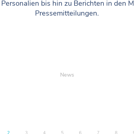
Personalien bis hin zu Berichten in den
Pressemitteilungen.
News
2
3
4
5
6
7
8