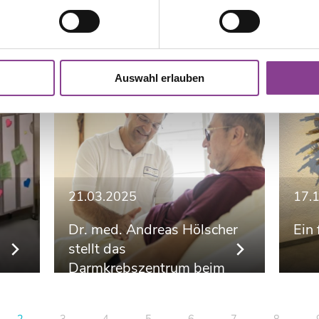
Auswahl erlauben
21.03.2025
17.
Dr. med. Andreas Hölscher
Ein
stellt das
Darmkrebszentrum beim
Gesundheitsforum
Neuwittelsbach vor
2
3
4
5
6
7
8