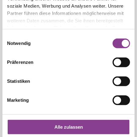
soziale Medien, Werbung und Analysen weiter. Unsere
Partner führen diese Informationen möglicherweise mit
Internistische Onkologie –
weiteren Daten zusammen, die Sie ihnen bereitgestellt
Chemotherapie – Palliativmedizin
haben oder die sie im Rahmen Ihrer Nutzung der Dienste
gesammelt haben.
Einwilligungsauswahl
Internistische Onkologie
Notwendig
Präferenzen
Radiologie
Statistiken
Genetische Beratung
Marketing
Ernährungsberatung
Alle zulassen