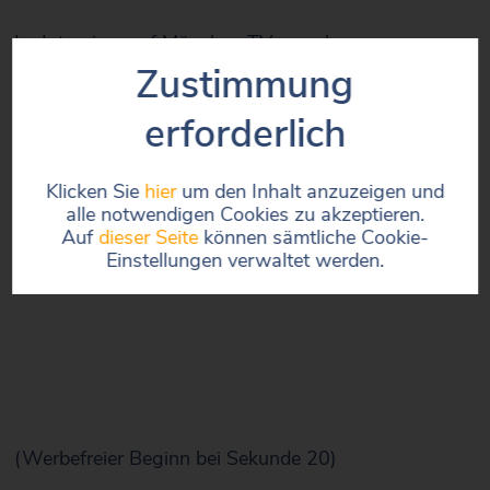
Im Interview auf München TV sprechen unser
Chefarzt Dr. med. Florian Glass und unser Oberarzt
Zustimmung
Dr. med. Andreas Hölscher über die Behandlung von
erforderlich
Darmkrebs in unserem von der Deutschen
Krebsgesellschaft zertifizierten Darmzentrum.
Klicken Sie
hier
um den Inhalt anzuzeigen und
alle notwendigen Cookies zu akzeptieren.
Auf
dieser Seite
können sämtliche Cookie-
Einstellungen verwaltet werden.
(Werbefreier Beginn bei Sekunde 20)