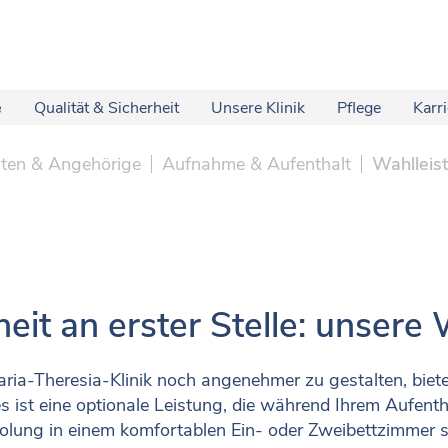
e
Qualität & Sicherheit
Unsere Klinik
Pflege
Karr
nten & Angehörige
Aufnahme & Aufenthalt
Wahlleis
heit an erster Stelle: unsere
aria-Theresia-Klinik noch angenehmer zu gestalten, biet
es ist eine optionale Leistung, die während Ihrem Aufen
lung in einem komfortablen Ein- oder Zweibettzimmer s