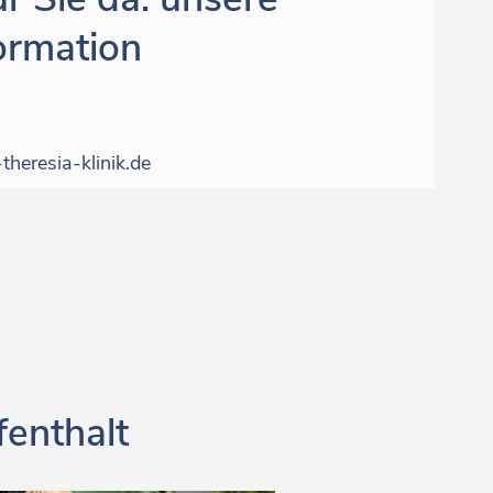
ormation
heresia-klinik.de
fenthalt