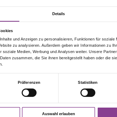
reits bei der Anmeldung bzw. der Terminvergabe mitzute
für sich wünschen.
Details
Cookies
nhalte und Anzeigen zu personalisieren, Funktionen für soziale
Website zu analysieren. Außerdem geben wir Informationen zu I
r soziale Medien, Werbung und Analysen weiter. Unsere Partner
 Daten zusammen, die Sie ihnen bereitgestellt haben oder die s
n.
Präferenzen
Statistiken
Bei Fragen f
Patienteninf
Auswahl erlauben