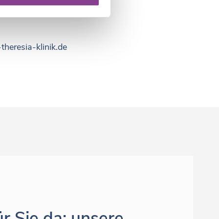
heresia-klinik.​de
ür Sie da: unsere