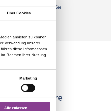
ilen, welche Wahlleistungen Sie
Über Cookies
 Medien anbieten zu können
hrer Verwendung unserer
 führen diese Informationen
ie im Rahmen Ihrer Nutzung
Marketing
ür Sie da: unsere
ormation
Alle zulassen