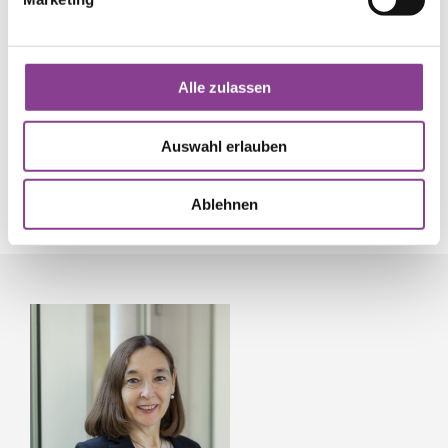
Neben dem Darmkrebs- und dem Zentrum für
Schilddrüsenchirurgie haben wir an unserer Klinik in
München weitere Fachbereiche, angefangen bei der
Alle zulassen
Viszeral-Chirurgie bis hin zur Inneren Medizin. Einen
Überblick erhalten Sie hier.
Auswahl erlauben
Zu den Fachbereichen
Ablehnen