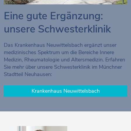
Eine gute Ergänzung:
unsere Schwesterklinik
Das Krankenhaus Neuwittelsbach ergänzt unser
medizinisches Spektrum um die Bereiche Innere
Medizin, Rheumatologie und Altersmedizin. Erfahren
Sie mehr über unsere Schwesterklinik im Münchner
Stadtteil Neuhausen:
Krankenhaus Neuwittelsbach