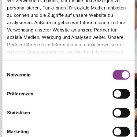
Wir verwenden Cookies, um Inhalte und Anzeigen zu
personalisieren, Funktionen für soziale Medien anbieten
zu können und die Zugriffe auf unsere Website zu
analysieren. Außerdem geben wir Informationen zu Ihrer
Verwendung unserer Website an unsere Partner für
soziale Medien, Werbung und Analysen weiter. Unsere
Partner führen diese Informationen möglicherweise mit
weiteren Daten zusammen, die Sie ihnen bereitgestellt
haben oder die sie im Rahmen Ihrer Nutzung der Dienste
17.07.2026
Einladung zum Vortrag:
gesammelt haben.
Bauchwandbrüche: wann und wie behandeln?
Einwilligungsauswahl
Notwendig
Präferenzen
Statistiken
Marketing