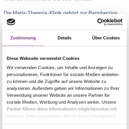
Die Maria-Theresia-Klinik gehört zur Barmherzige
Schwestern München Kliniken und Bildung gGmbH,
Vinzenz-von-Paul-Straße 1, 81671 München.
Amtsgericht München, HRB 308733. USt-IdNr.: DE
Zustimmung
Details
Über Cookies
129523007. Geschäftsführer: Dr. Simon Machnik.
Inhalt
:
Diese Webseite verwendet Cookies
Verantwortlich: Dr. Simon Machnik, Geschäftsführer
Wir verwenden Cookies, um Inhalte und Anzeigen zu
Barmherzige Schwestern München Kliniken und
personalisieren, Funktionen für soziale Medien anbieten
Bildung gGmbH
zu können und die Zugriffe auf unsere Website zu
Redaktion: Bettina Rauscher (Email:
analysieren. Außerdem geben wir Informationen zu Ihrer
bettina.rauscher©barmherzige.net
)
Verwendung unserer Website an unsere Partner für
soziale Medien, Werbung und Analysen weiter. Unsere
Haf­tungs­aus­schluss
:
Partner führen diese Informationen möglicherweise mit
Unser An­ge­bot ent­hält Links zu ex­ter­nen Web­sites
weiteren Daten zusammen, die Sie ihnen bereitgestellt
Drit­ter, auf deren In­hal­te wir kei­nen Ein­fluss haben.
haben oder die sie im Rahmen Ihrer Nutzung der Dienste
Des­halb kön­nen wir für diese frem­den In­hal­te auch