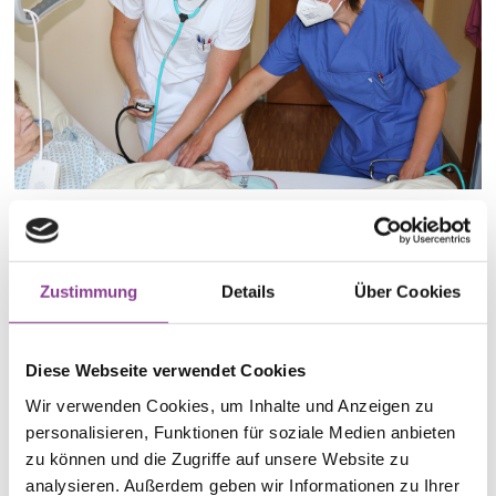
Ingrid Häring mit einem Schüler im 3.
Ausbildungsjahr
Zustimmung
Details
Über Cookies
Unsere Klinik engagiert sich stark in der Ausbildung
von Pflegefachfrauen und Pflegefachmännern. Wir
arbeiten dabei eng mit der
Berufsfachschule für
Diese Webseite verwendet Cookies
Pflege Maria Regina
zusammen. Diese befindet sich
Wir verwenden Cookies, um Inhalte und Anzeigen zu
– wie unsere Klinik – in der Trägerschaft der
personalisieren, Funktionen für soziale Medien anbieten
Barmherzigen Schwestern vom heiligen Vinzenz von
zu können und die Zugriffe auf unsere Website zu
Paul. Die Schülerinnen und Schüler absolvieren einen
analysieren. Außerdem geben wir Informationen zu Ihrer
Teil ihrer praktischen Ausbildung in unserem Haus.